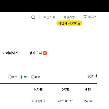
로그인
주문조회
회원가입
가입시 +3,000원
마이페이지
장바구니
0
이름
제목
내용
NAME
DATE
HITS
아이블랭크
2026.03.27
15296