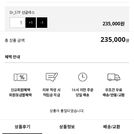
Di_S7F 선글라스
+1
-1
235,000
원
235,000
총 상품 금액
원
혜택 안내
신규회원혜택
리뷰 작성 시
16시 이전 주문
무조건 무료
회원등급별혜택
적립금 지급
당일 배송
배송/반품/교환
상품이 품절되었습니다.
상품후기
상품정보
배송/교환