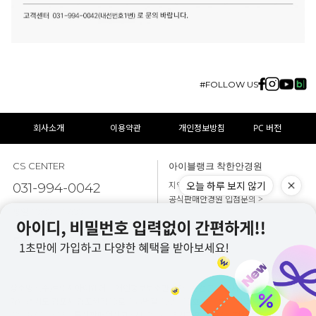
#FOLLOW US
회사소개
이용약관
개인정보방침
PC 버전
CS CENTER
아이블랭크 착한안경원
오늘 하루 보지 않기
지역별 시착점안내 >
031-994-0042
공식판매안경원 입점문의 >
평일 10:00 ~ 17:00
점심 12:30 ~ 13:30
토요일, 일요일, 공휴일 휴무
상호명 : (주)브릿지아이웨어 | 개인정보보호관리자 : 손선곤 | 본사 주소(시착,방문불
가) : 경기도 김포시 김포한강10로 133번길 127 910호, 911호 | 사업자 등록번호 :
706-87-02747 | 통신판매업신고 : 제20256-경기김포-0757 | 전화번호 : 031-994-