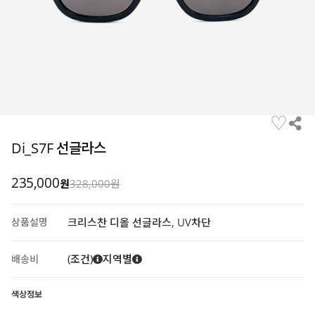
♡
Di_S7F 선글라스
235,000
원
328,000원
상품설명
크리스찬 디올 선글라스, UV차단
(조건)
지역별
배송비
색상정보