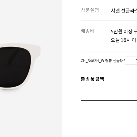
상품설명
샤넬 선글라스
배송비
5만원 이상 
오늘 16시 
CH_5482H_W 명품 선글라스
총 상품 금액