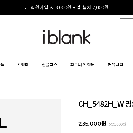
🎉 회원가입 시 3,000원 + 앱 설치 2,000원
🎁 구매 후기를 적어주세요! 적립금 지급!
📦 무료 배송 / 무료 반품 / 무료 교환
상품
안경테
선글라스
파트너 안경원
커뮤니티
CH_5482H_W 
원
235,000
599,000원