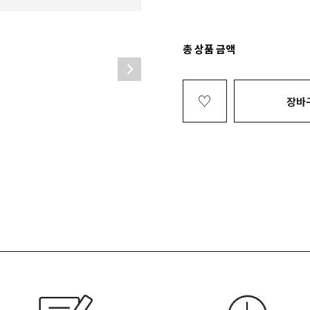
총 상품 금액
♡
장바