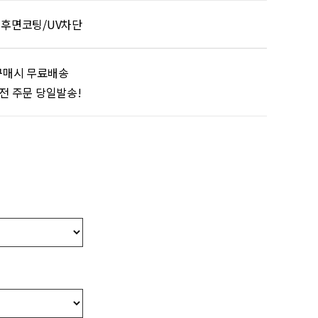
전후면코팅/UV차단
구매시 무료배송
이전 주문 당일발송!