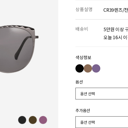
상품설명
CR39렌즈/
배송비
5만원 이상 
오늘 16시 
색상정보
옵션
추가옵션