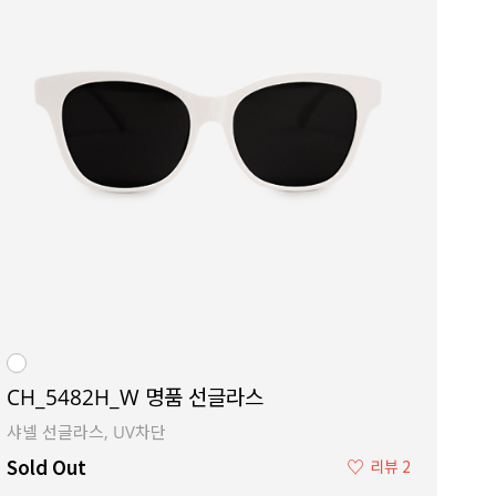
CH_5482H_W 명품 선글라스
샤넬 선글라스, UV차단
Sold Out
♡
리뷰 2