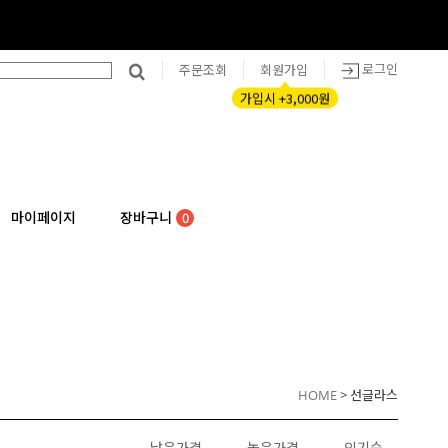
로그인
주문조회
회원가입
가입시 +3,000원
마이페이지
장바구니
0
HOME
> 선글라스
낮은가격
높은가격
인기순