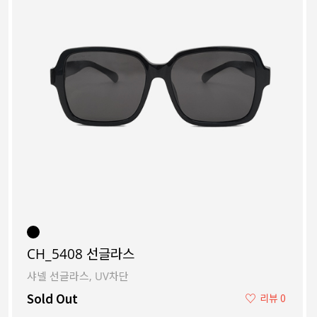
CH_5408 선글라스
샤넬 선글라스, UV차단
Sold Out
♡
리뷰 0