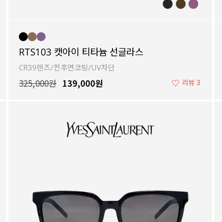
RTS103 캣아이 티타늄 선글라스
CR39렌즈/전후면코팅/UV차단
325,000원
139,000원
♡
리뷰 3