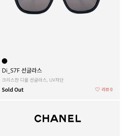
Di_S7F 선글라스
크리스찬 디올 선글라스, UV차단
Sold Out
♡
리뷰 0