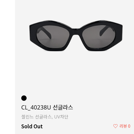
CL_40238U 선글라스
셀린느 선글라스, UV차단
Sold Out
♡
리뷰 0