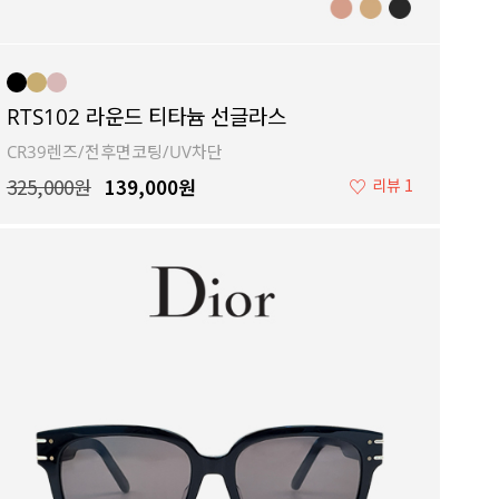
RTS102 라운드 티타늄 선글라스
CR39렌즈/전후면코팅/UV차단
325,000원
139,000원
♡
리뷰 1